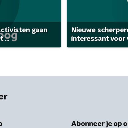
activisten gaan
Nieuwe scherpere
...
interessant voor
er
o
Abonneer je op o