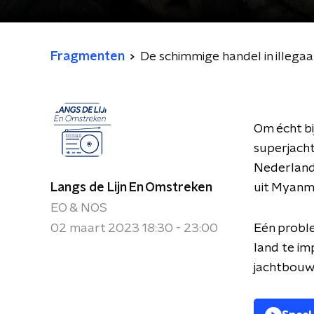
Fragmenten
De schimmige handel in illega
Om écht bi
superjacht
Nederland
Langs de Lijn En Omstreken
uit Myanm
EO & NOS
02 maart 2023 18:30 - 23:00
Eén proble
land te im
jachtbouwe