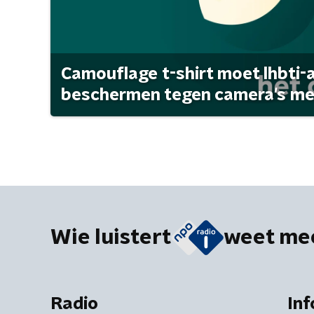
Camouflage t-shirt moet lhbti-
beschermen tegen camera's met 
Wie luistert
weet me
Radio
Inf