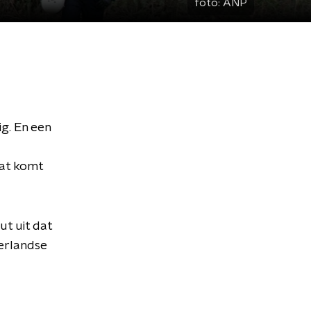
foto:
ANP
ig. En een
dat komt
t uit dat
derlandse