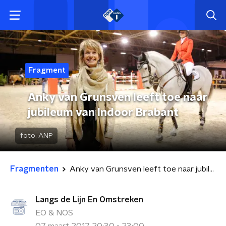
Fragment
Anky van Grunsven leeft toe naar
jubileum van Indoor Brabant
foto:
ANP
Fragmenten
Anky van Grunsven leeft toe naar jubileum van Indoor Brabant
Langs de Lijn En Omstreken
EO & NOS