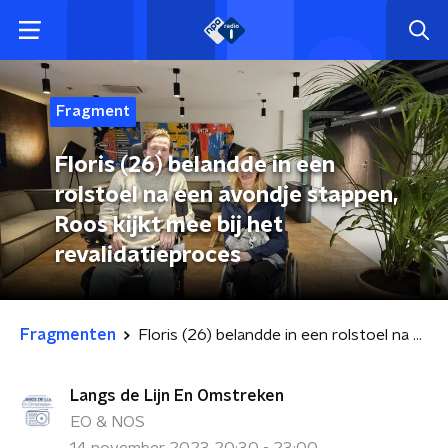
Fragment
Floris (26) belandde in een
rolstoel na een avondje stappen,
Roos kijkt mee bij het
revalidatieproces
Fragmenten
Floris (26) belandde in een rolstoel na een avondje stappen, Roos kijkt mee bij het revalidatieproces
Langs de Lijn En Omstreken
EO & NOS