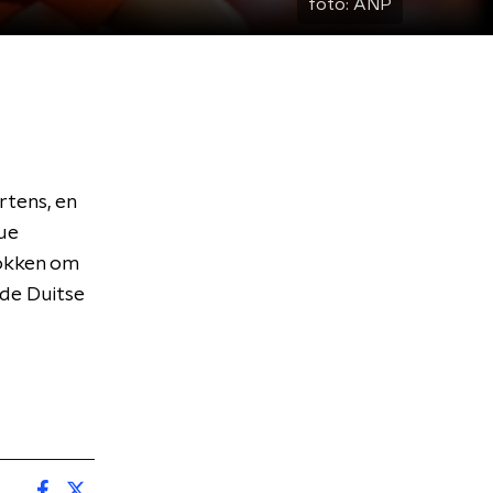
foto:
ANP
rtens, en
que
nokken om
 de Duitse