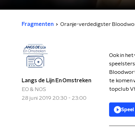
Fragmenten
Oranje-verdedigster Bloodwort
Ook in het
speelsters
Bloodwort
Langs de Lijn En Omstreken
te komen w
topclub V
EO & NOS
28 juni 2019 20:30 - 23:00
Speel