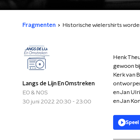
Fragmenten
Historische wielershirts worde
Henk Theu
gewoon bij
Kerk van B
Langs de Lijn En Omstreken
ontworpen
en Jan Ulri
EO & NOS
en Jan Kon
30 juni 2022 20:30 - 23:00
Speel