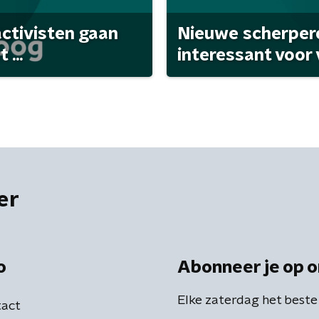
activisten gaan
Nieuwe scherpere
...
interessant voor
er
o
Abonneer je op o
Elke zaterdag het beste
act