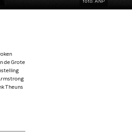
foto:
ANP
roken
in de Grote
stelling
 Armstrong
nk Theuns