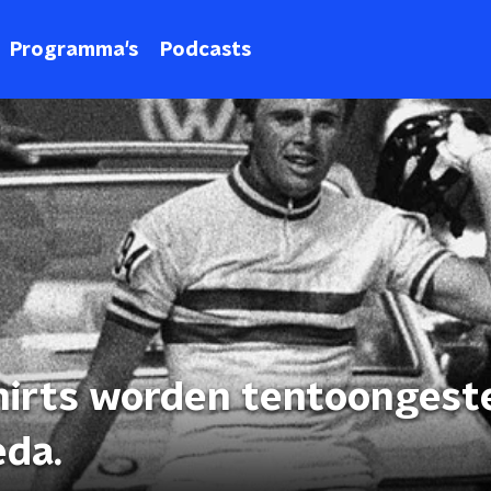
Programma's
Podcasts
hirts worden tentoongeste
eda.