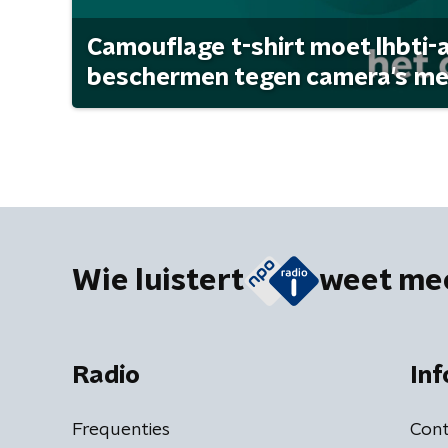
Camouflage t-shirt moet lhbti-
beschermen tegen camera's met 
Wie luistert
weet me
Radio
Inf
Frequenties
Cont