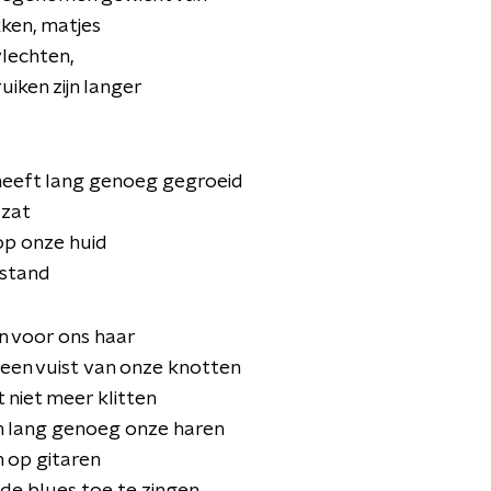
kken, matjes
vlechten,
uiken zijn langer
heeft lang genoeg gegroeid
 zat
op onze huid
pstand
n voor ons haar
een vuist
van onze knotten
t niet meer klitten
 lang genoeg onze haren
 op gitaren