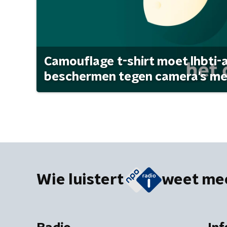
Camouflage t-shirt moet lhbti-
beschermen tegen camera's met 
Wie luistert
weet me