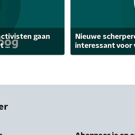
activisten gaan
Nieuwe scherpere
...
interessant voor
er