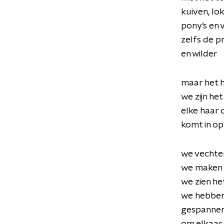
kuiven, lo
pony’s en 
zelfs de pr
en wilder
maar het 
we zijn het
elke haar 
komt in o
we vechte
we maken 
we zien he
we hebben
gespannen