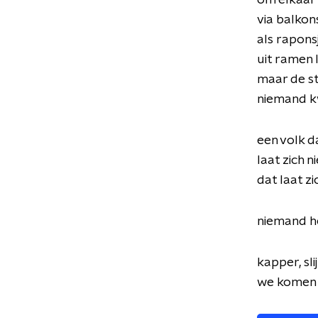
om elkaar 
via balkon
als rapons
uit ramen 
maar de s
niemand k
een volk d
laat zich n
dat laat z
niemand he
kapper, sli
we komen o