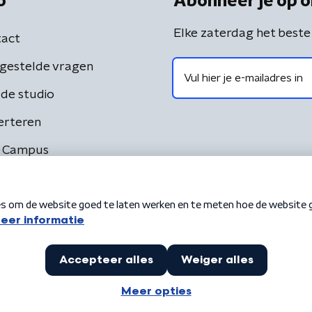
o
Abonneer je op o
Elke zaterdag het beste
act
gestelde vragen
de studio
erteren
 Campus