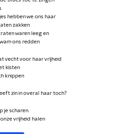
de blues toe te zingen
s
jes hebben we ons haar
laten zakken
traten waren leeg en
wam ons redden
at vecht voor haar vrijheid
iet kisten
ich knippen
eft zin in overal haar toch?
jp je scharen.
nze vrijheid halen