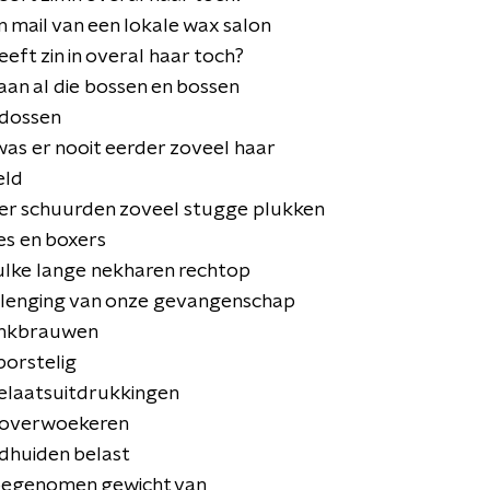
en mail van een lokale wax salon
eft zin in overal haar toch?
 aan al die bossen en bossen
rdossen
was er nooit eerder zoveel haar
eld
der schuurden zoveel stugge plukken
jes en boxers
ulke lange nekharen rechtop
erlenging van onze gevangenschap
enkbrauwen
borstelig
gelaatsuitdrukkingen
k overwoekeren
dhuiden belast
oegenomen gewicht van