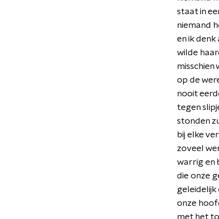
staat in e
niemand he
en ik denk
wilde haa
misschien 
op de wer
nooit eer
tegen slip
stonden z
bij elke v
zoveel w
warrig en 
die onze 
geleidelij
onze hoof
met het t