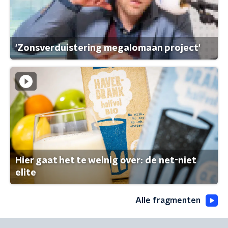
'Zonsverduistering megalomaan project'
Hier gaat het te weinig over: de net-niet
elite
Alle fragmenten