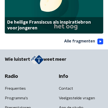
De heilige Fransiscus als inspiratiebron
voor jongeren
Alle fragmenten
Wie luistert
weet meer
Radio
Info
Frequenties
Contact
Programma's
Veelgestelde vragen
Presentatoren
App de studio