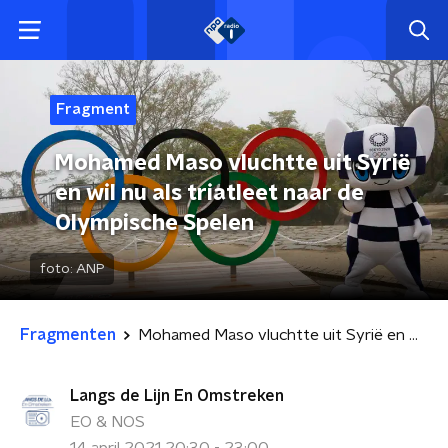
Fragment
Mohamed Maso vluchtte uit Syrië
en wil nu als triatleet naar de
Olympische Spelen
foto:
ANP
Fragmenten
Mohamed Maso vluchtte uit Syrië en wil nu als triatleet naar de Olympische Spelen
Langs de Lijn En Omstreken
EO & NOS