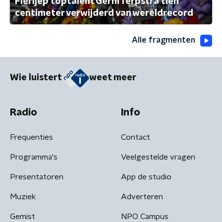
Fierljep toptalent Germ Terpstra tien
centimeter verwijderd van wereldrecord
Alle fragmenten
Wie luistert
weet meer
Radio
Info
Frequenties
Contact
Programma's
Veelgestelde vragen
Presentatoren
App de studio
Muziek
Adverteren
Gemist
NPO Campus