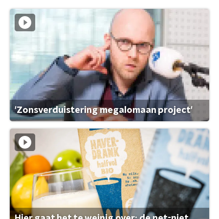
'Zonsverduistering megalomaan project'
Hier gaat het te weinig over: de net-niet