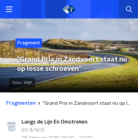
Fragment
"Grand Prix in Zandvoort staat nu
op losse schroeven"
foto:
ANP
Fragmenten
"Grand Prix in Zandvoort staat nu op losse schroeven"
Langs de Lijn En Omstreken
EO & NOS