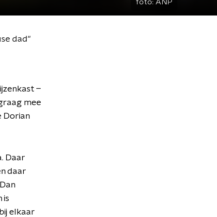
foto:
ANP
use dad"
ijzenkast –
 graag mee
e Dorian
a. Daar
en daar
 Dan
 is
bij elkaar