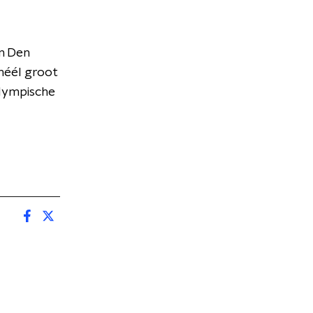
in Den
 héél groot
Olympische