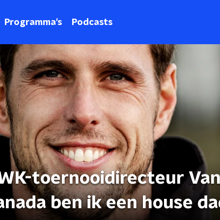
Programma's
Podcasts
WK-toernooidirecteur Van
Canada ben ik een house da