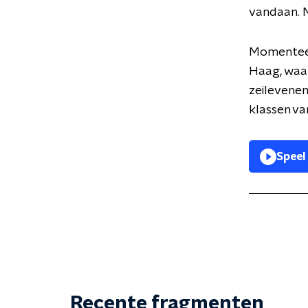
vandaan. M
Momenteel 
Haag, waar 
zeilevenem
klassen var
Speel
Recente fragmenten