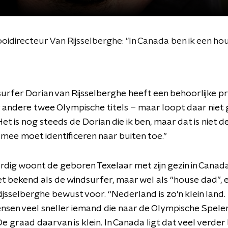
directeur Van Rijsselberghe: "In Canada ben ik een ho
rfer Dorian van Rijsselberghe heeft een behoorlijke pr
andere twee Olympische titels – maar loopt daar niet
Het is nog steeds de Dorian die ik ben, maar dat is niet d
j mee moet identificeren naar buiten toe.”
ig woont de geboren Texelaar met zijn gezin in Canad
niet bekend als de windsurfer, maar wel als “house dad”, 
Rijsselberghe bewust voor. “Nederland is zo’n klein land.
sen veel sneller iemand die naar de Olympische Spelen
e graad daarvan is klein. In Canada ligt dat veel verder 