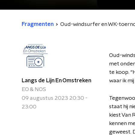
Fragmenten
Oud-windsurfer en WK-toernooi
Oud-windsu
met onder 
te koop. “
Langs de Lijn En Omstreken
waar ik mi
EO & NOS
09 augustus 2023 20:30 -
Tegenwoord
staat hij 
23:00
kiest Van 
kennen men
geweest. D