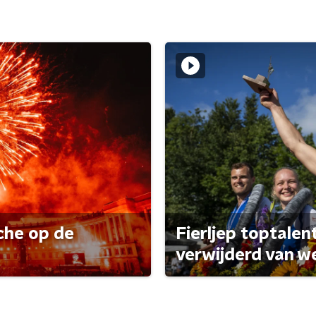
che op de
Fierljep toptalen
verwijderd van w