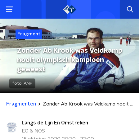
Fragment
Zonder Ab Krook was Veldkamp
nooit olympisch kampioen
geweest
foto:
ANP
Fragmenten
Zonder Ab Krook was Veldkamp nooit olympisch kampioen geweest
Langs de Lijn En Omstreken
EO & NOS