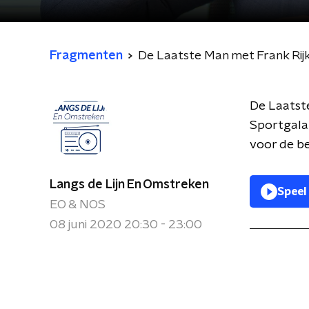
Fragmenten
De Laatste Man met Frank Rij
De Laatste
Sportgala d
voor de be
Langs de Lijn En Omstreken
Speel
EO & NOS
08 juni 2020 20:30 - 23:00