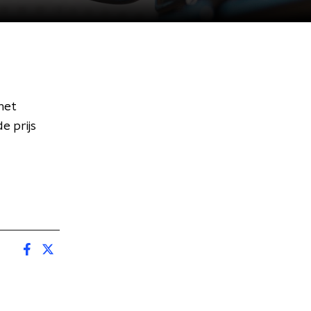
het
e prijs