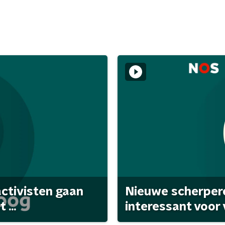
activisten gaan
Nieuwe scherpere
...
interessant voor