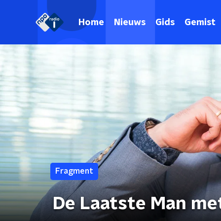
Home
Nieuws
Gids
Gemist
Fragment
De Laatste Man met