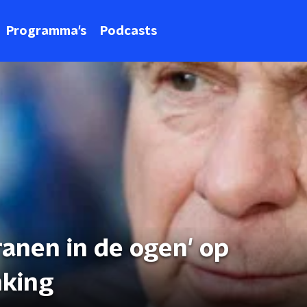
Programma's
Podcasts
ranen in de ogen' op
nking