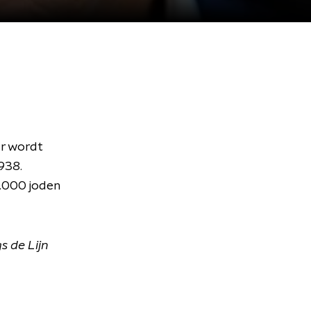
ar wordt
1938.
.000 joden
s de Lijn