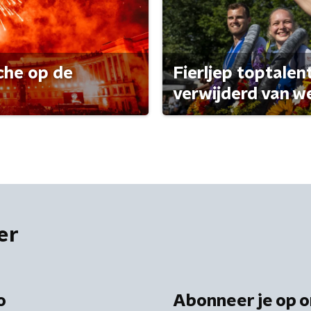
che op de
Fierljep toptalen
verwijderd van w
er
o
Abonneer je op o