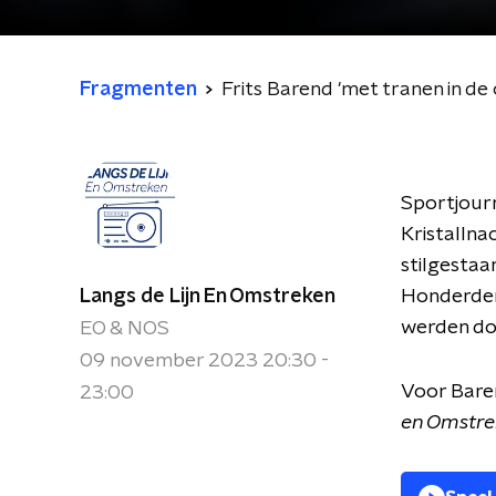
Fragmenten
Frits Barend 'met tranen in de
Sportjour
Kristallna
stilgestaan
Langs de Lijn En Omstreken
Honderden
werden do
EO & NOS
09 november 2023 20:30 -
Voor Baren
23:00
en Omstr