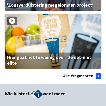
'Zonsverduistering megalomaan project'
Hier gaat het te weinig over: de net-niet
elite
Alle fragmenten
Wie luistert
weet meer