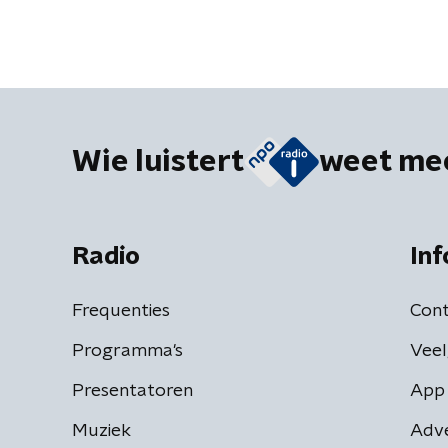
Wie luistert
weet me
Radio
Inf
Frequenties
Cont
Programma's
Veel
Presentatoren
App 
Muziek
Adv