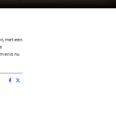
on, met een
de
m en is nu