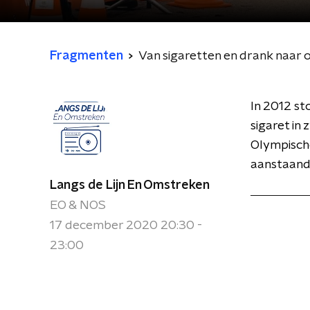
Fragmenten
Van sigaretten en drank naar
In 2012 st
sigaret in
Olympische
aanstaand
Langs de Lijn En Omstreken
EO & NOS
17 december 2020 20:30 -
23:00