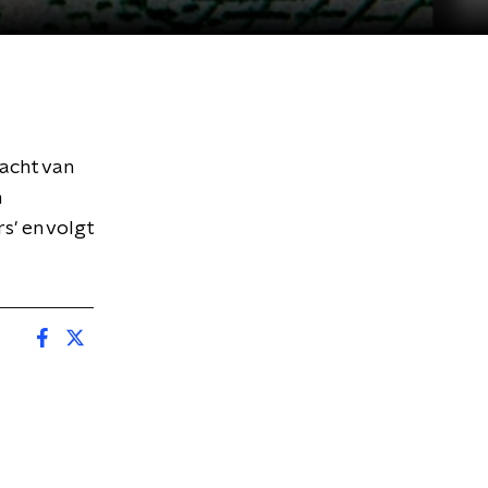
acht van
n
' en volgt