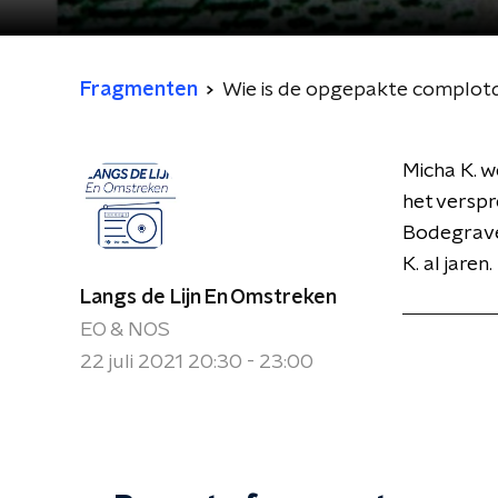
Fragmenten
Wie is de opgepakte complotd
Micha K. w
het verspr
Bodegrave
K. al jaren.
Langs de Lijn En Omstreken
EO & NOS
22 juli 2021 20:30 - 23:00