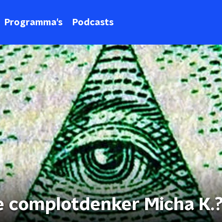
Programma's
Podcasts
e complotdenker Micha K.