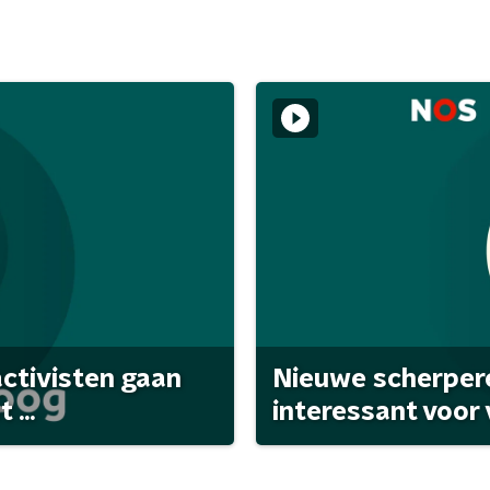
activisten gaan
Nieuwe scherpere
...
interessant voor