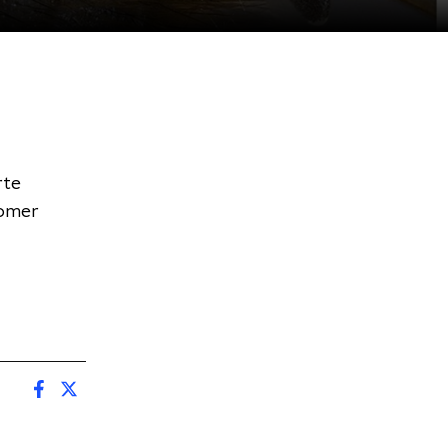
rte
zomer