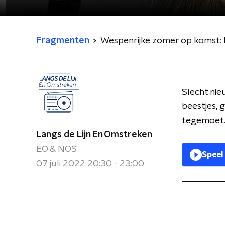
Fragmenten
Wespenrijke zomer op komst: 
Slecht nie
beestjes, 
tegemoet. 
Langs de Lijn En Omstreken
EO & NOS
Speel
07 juli 2022 20:30 - 23:00