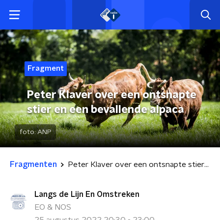
Fragment
Peter Klaver over een ontsnapte
stier en een bevallende alpaca
foto:
ANP
Fragmenten
Peter Klaver over een ontsnapte stier en een bevallende alpaca
Langs de Lijn En Omstreken
EO & NOS