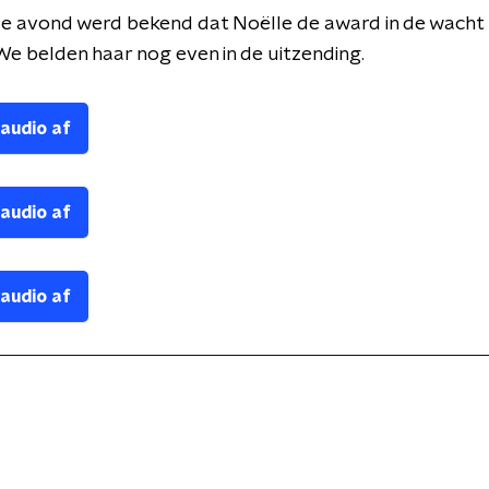
de avond werd bekend dat Noëlle de award in de wacht
We belden haar nog even in de uitzending.
 audio af
 audio af
 audio af