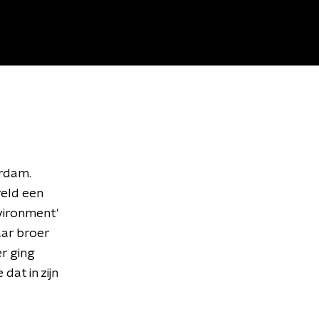
rdam.
reld een
vironment'
ar broer
r ging
dat in zijn