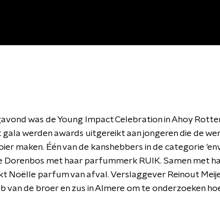
vond was de Young Impact Celebration in Ahoy Rotte
t gala werden awards uitgereikt aan jongeren die de we
ier maken. Één van de kanshebbers in de categorie 'en
e Dorenbos met haar parfummerk RUIK. Samen met ha
 Noëlle parfum van afval. Verslaggever Reinout Meije
ab van de broer en zus in Almere om te onderzoeken hoe 
.