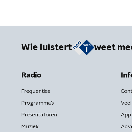
Wie luistert
weet me
Radio
Inf
Frequenties
Cont
Programma's
Veel
Presentatoren
App 
Muziek
Adv