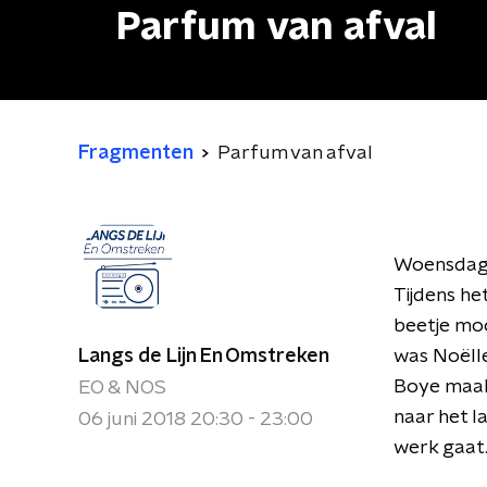
Parfum van afval
Fragmenten
Parfum van afval
Woensdaga
Tijdens he
beetje moo
Langs de Lijn En Omstreken
was Noëll
Boye maakt
EO & NOS
naar het l
06 juni 2018 20:30 - 23:00
werk gaat