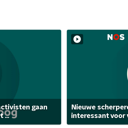
activisten gaan
Nieuwe scherpere
...
interessant voor