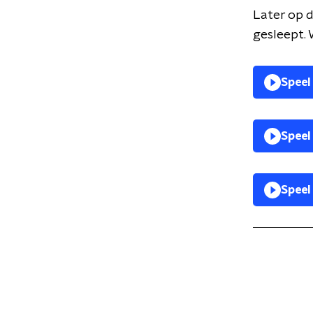
Later op 
gesleept. 
Speel
Speel
Speel