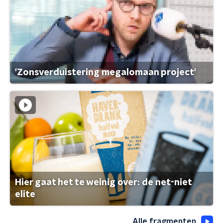
'Zonsverduistering megalomaan project'
Hier gaat het te weinig over: de net-niet
elite
Alle fragmenten