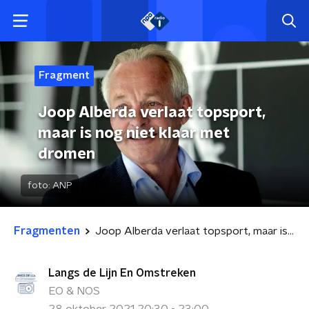
Fragment
Joop Alberda verlaat topsport,
maar is nog niet klaar met
dromen
foto:
ANP
Fragmenten
Joop Alberda verlaat topsport, maar is nog niet klaar met dromen
Langs de Lijn En Omstreken
EO & NOS