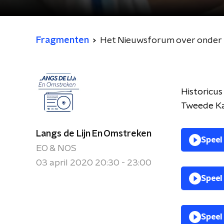
Fragmenten
Het Nieuwsforum over onder 
Historicu
Tweede Ka
Langs de Lijn En Omstreken
Speel
EO & NOS
03 april 2020 20:30 - 23:00
Speel
Speel