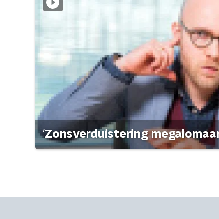
'Zonsverduistering megalomaan