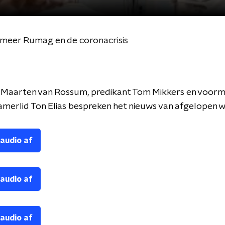
meer Rumag en de coronacrisis
s Maarten van Rossum, predikant Tom Mikkers en voorm
merlid Ton Elias bespreken het nieuws van afgelopen w
 audio af
 audio af
 audio af