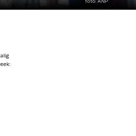
foto:
ANP
alig
eek: