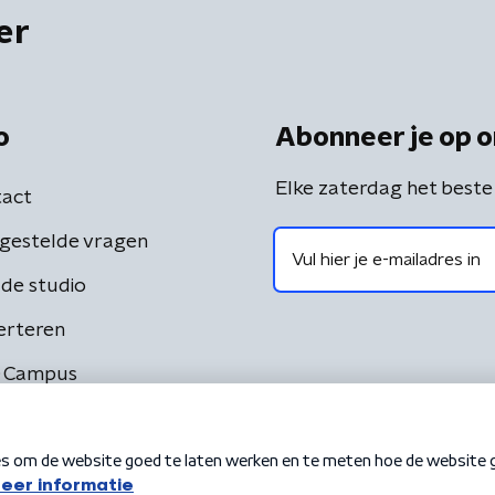
er
o
Abonneer je op o
Elke zaterdag het beste
act
gestelde vragen
de studio
erteren
 Campus