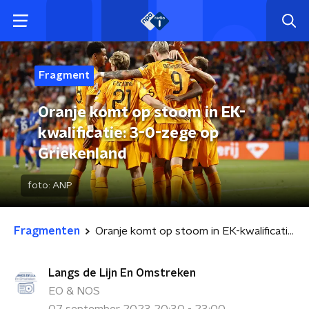
Fragment
Oranje komt op stoom in EK-
kwalificatie: 3-0-zege op
Griekenland
foto:
ANP
Fragmenten
Oranje komt op stoom in EK-kwalificatie: 3-0-zege op Griekenland
Langs de Lijn En Omstreken
EO & NOS