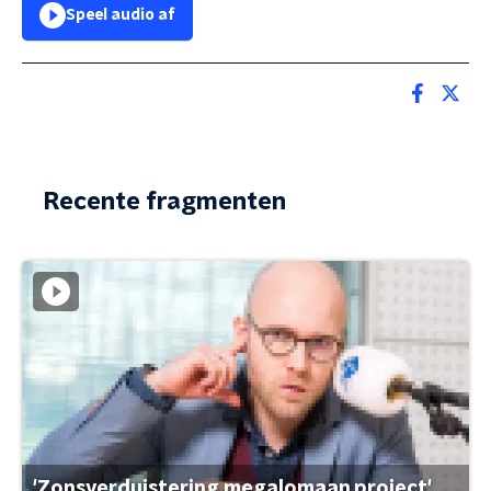
Speel audio af
Recente fragmenten
'Zonsverduistering megalomaan project'