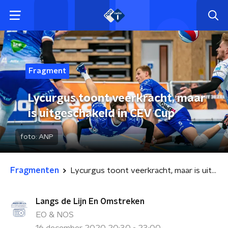
Fragment
Lycurgus toont veerkracht, maar
is uitgeschakeld in CEV Cup
foto:
ANP
Fragmenten
Lycurgus toont veerkracht, maar is uitgeschakeld in CEV Cup
Langs de Lijn En Omstreken
EO & NOS