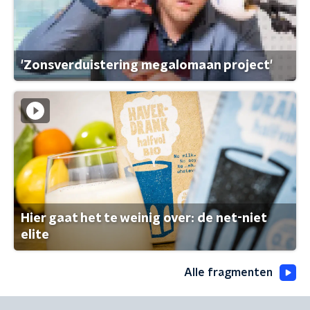
'Zonsverduistering megalomaan project'
Hier gaat het te weinig over: de net-niet
elite
Alle fragmenten