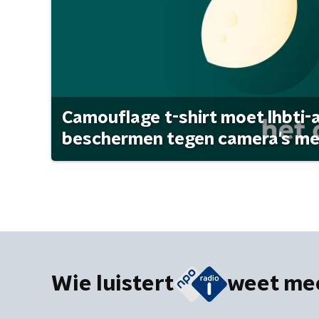
Camouflage t-shirt moet lhbti-
beschermen tegen camera's met 
Wie luistert
weet me