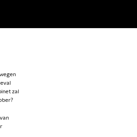
lwegen
geval
inet zal
ebber?
 van
r