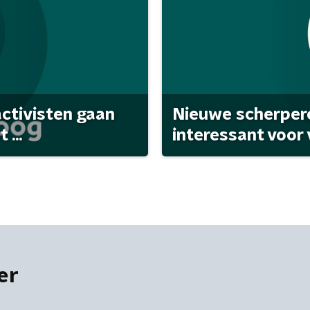
activisten gaan
Nieuwe scherpere
...
interessant voor
er