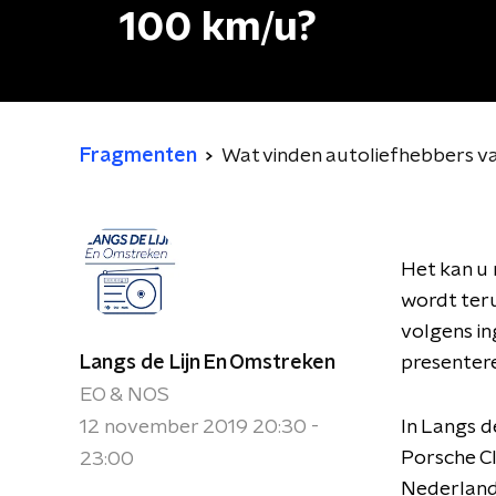
100 km/u?
Fragmenten
Wat vinden autoliefhebbers va
Het kan u
wordt teru
volgens in
Langs de Lijn En Omstreken
presentere
EO & NOS
12 november 2019 20:30 -
In Langs d
Porsche Cl
23:00
Nederland 