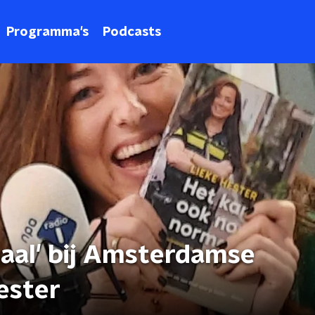
Programma's
Podcasts
maal' bij Amsterdamse
ester