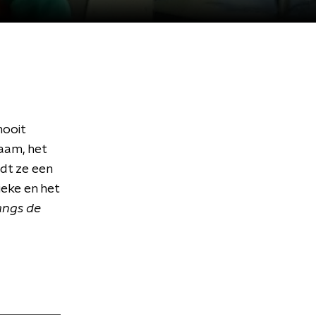
nooit
aam, het
dt ze een
eke en het
angs de