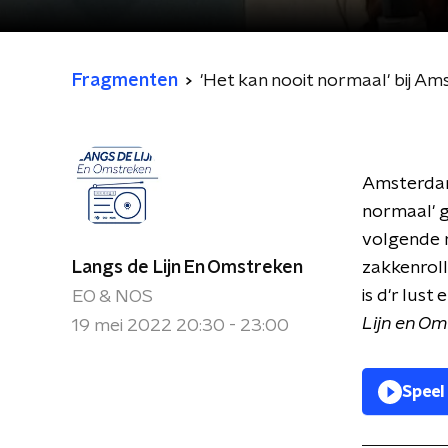
Fragmenten
'Het kan nooit normaal' bij 
Amsterdam
normaal' g
volgende m
Langs de Lijn En Omstreken
zakkenroll
is d'r lust
EO & NOS
Lijn en O
19 mei 2022 20:30 - 23:00
Speel