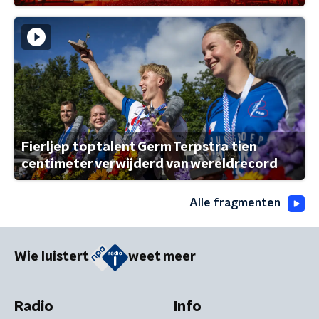
Fierljep toptalent Germ Terpstra tien
centimeter verwijderd van wereldrecord
Alle fragmenten
Wie luistert
weet meer
Radio
Info