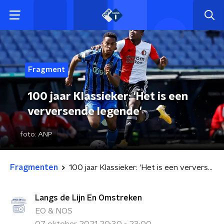
Fragment
100 jaar Klassieker: 'Het is een
verversende legende'
foto:
ANP
Fragmenten
100 jaar Klassieker: 'Het is een verversende legende'
Langs de Lijn En Omstreken
EO & NOS