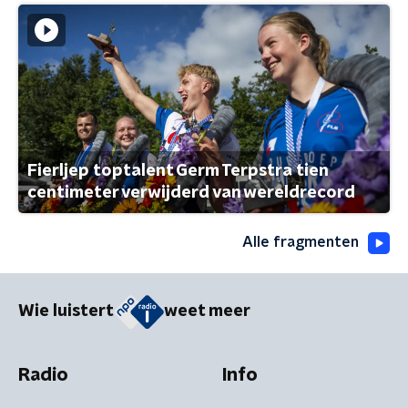
Fierljep toptalent Germ Terpstra tien
centimeter verwijderd van wereldrecord
Alle fragmenten
Wie luistert
weet meer
Radio
Info