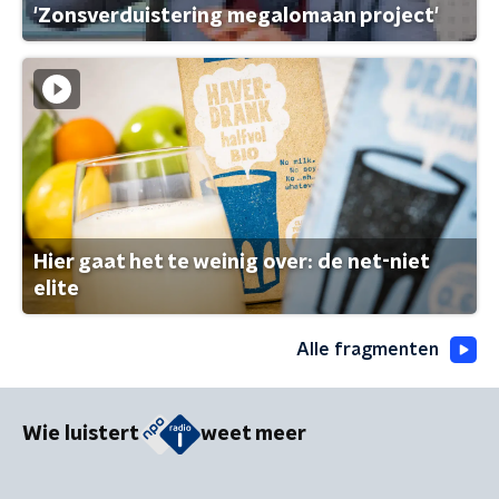
'Zonsverduistering megalomaan project'
Hier gaat het te weinig over: de net-niet
elite
Alle fragmenten
Wie luistert
weet meer