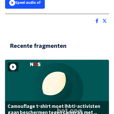
Speel audio af
Recente fragmenten
Camouflage t-shirt moet lhbti-activisten
gaan beschermen tegen camera's met ...