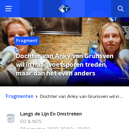
Fragment
Dochter van Anky van Grunsven
wil in haar voetsporen treden,
maar dan net even anders
Fragmenten
Dochter van Anky van Grunsven wil in haar voetsporen treden, maar dan net even anders
Langs de Lijn En Omstreken
EO & NOS