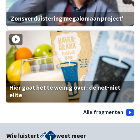
'Zonsverduistering megalomaan project'
Hier gaat het te weinig over: de net-niet
elite
Alle fragmenten
Wie luistert
weet meer