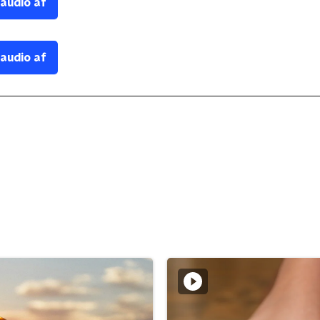
 audio af
 audio af