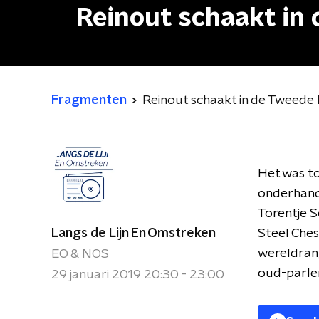
Reinout schaakt in
Fragmenten
Reinout schaakt in de Tweede
Het was to
onderhande
Torentje S
Langs de Lijn En Omstreken
Steel Che
wereldrang
EO & NOS
oud-parlem
29 januari 2019 20:30 - 23:00