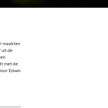
ol maakten
 uit de
een
dt met de
door Edwin