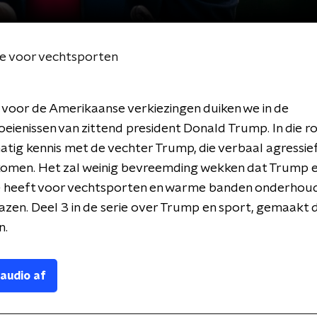
de voor vechtsporten
 voor de Amerikaanse verkiezingen duiken we in de
ienissen van zittend president Donald Trump. In die r
tig kennis met de vechter Trump, die verbaal agressief
komen. Het zal weinig bevreemding wekken dat Trump 
e heeft voor vechtsporten en warme banden onderhou
zen. Deel 3 in de serie over Trump en sport, gemaakt 
n.
 audio af