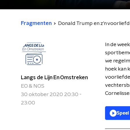
Fragmenten
Donald Trump en z'n voorlief
In de week
sportbemoe
we regelma
hoek kan 
voorliefd
Langs de Lijn En Omstreken
vechtersba
EO & NOS
Cornelisse
30 oktober 2020 20:30 -
23:00
Speel