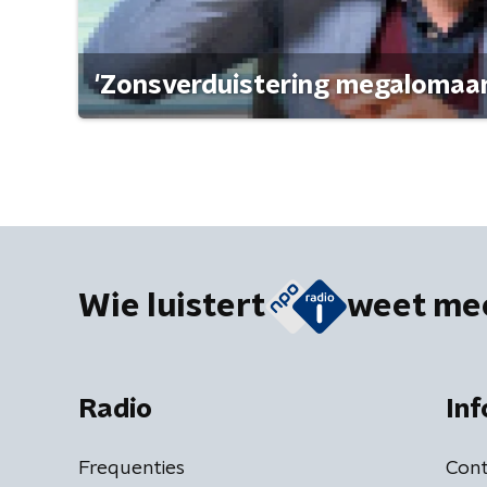
'Zonsverduistering megalomaan
Wie luistert
weet me
Radio
Inf
Frequenties
Cont