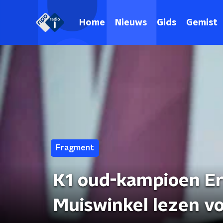
Home
Nieuws
Gids
Gemist
Fragment
K1 oud-kampioen Er
Muiswinkel lezen v