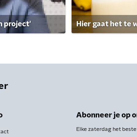
 project'
Hier gaat het te w
er
o
Abonneer je op o
Elke zaterdag het beste
act