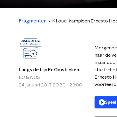
Fragmenten
K1 oud-kampioen Ernesto Hoos
Morgenoch
naar de ve
maar door 
Langs de Lijn En Omstreken
startschot
Ernesto Ho
EO & NOS
voorleeson
24 januari 2017 20:30 - 23:00
Speel