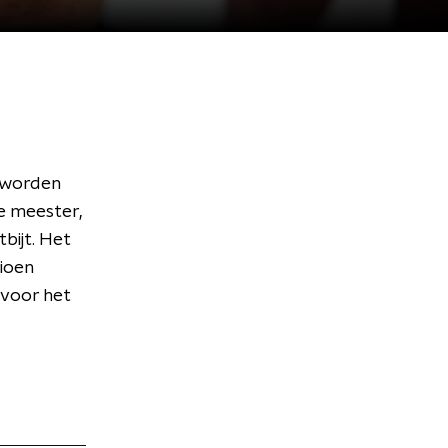
 worden
e meester,
bijt. Het
ioen
 voor het