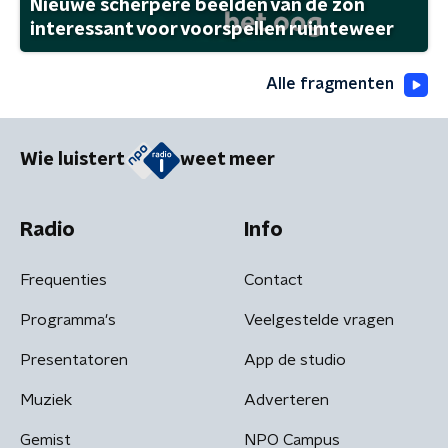
Nieuwe scherpere beelden van de zon
interessant voor voorspellen ruimteweer
Alle fragmenten
Wie luistert
weet meer
Radio
Info
Frequenties
Contact
Programma's
Veelgestelde vragen
Presentatoren
App de studio
Muziek
Adverteren
Gemist
NPO Campus