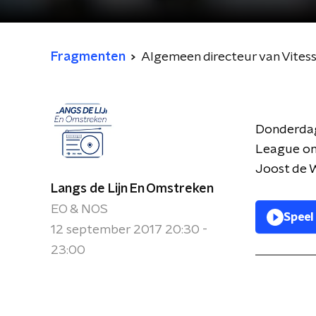
Fragmenten
Algemeen directeur van Vitesse
Donderdag
League on
Joost de Wi
Langs de Lijn En Omstreken
EO & NOS
Speel
12 september 2017 20:30 -
23:00