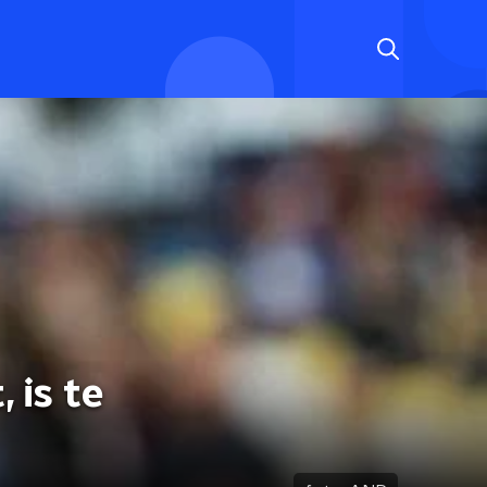
 is te