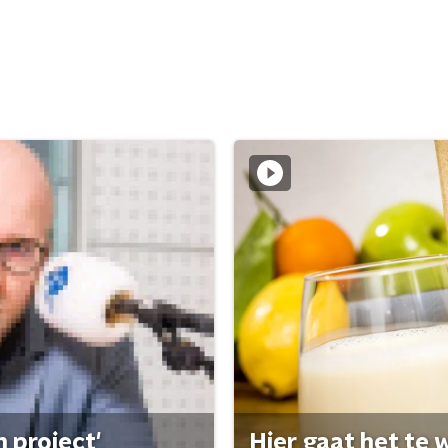
 project'
Hier gaat het te w