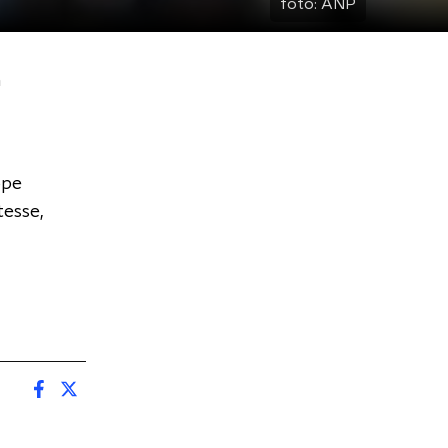
foto:
ANP
n
ope
esse,