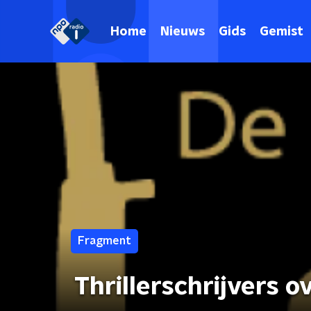
Home
Nieuws
Gids
Gemist
Fragment
Thrillerschrijvers 