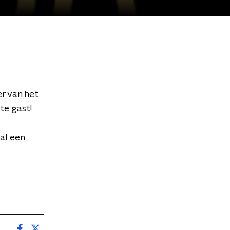
er van het
 te gast!
al een