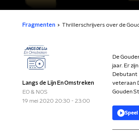
Fragmenten
Thrillerschrijvers over de Go
De Gouden 
jaar. Er zi
Debutant Ro
Langs de Lijn En Omstreken
veteraan D
Gouden St
EO & NOS
19 mei 2020 20:30 - 23:00
Speel