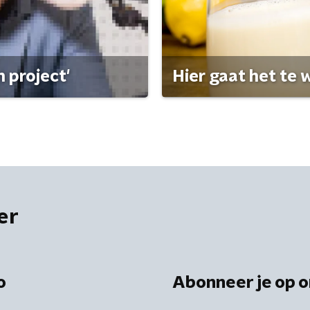
 project'
Hier gaat het te w
er
o
Abonneer je op o