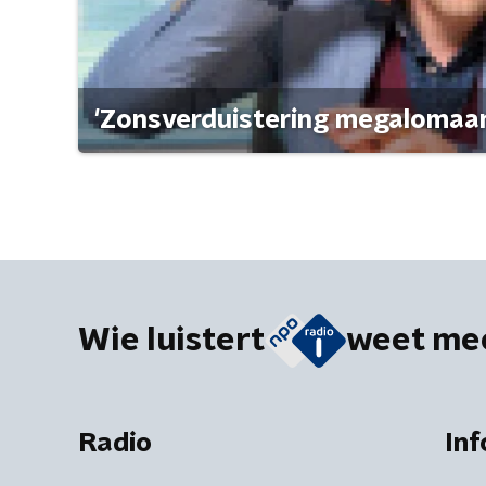
'Zonsverduistering megalomaan
Wie luistert
weet me
Radio
Inf