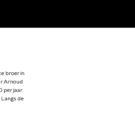
e broer in
ur Arnoud
 per jaar.
n Langs de