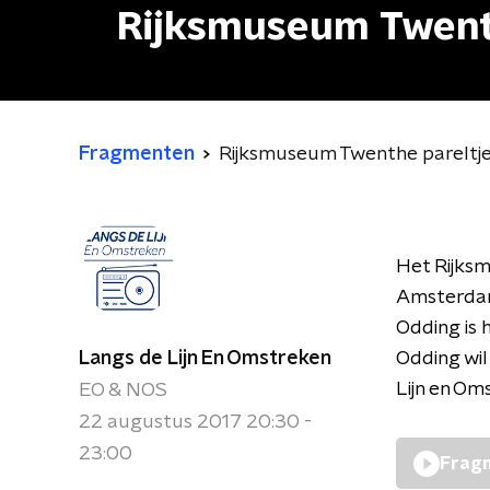
Rijksmuseum Twenth
Fragmenten
Rijksmuseum Twenthe pareltje 
Het Rijksm
Amsterdam
Odding is 
Langs de Lijn En Omstreken
Odding wil
Lijn en Om
EO & NOS
22 augustus 2017 20:30 -
23:00
Fragm