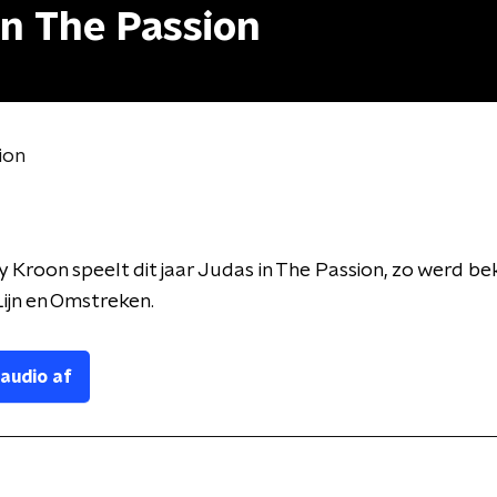
in The Passion
ion
 Kroon speelt dit jaar Judas in The Passion, zo werd be
ijn en Omstreken.
 audio af