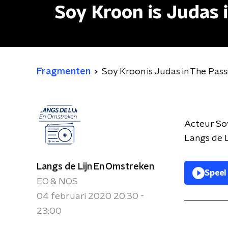
Soy Kroon is Judas 
Fragmenten
Soy Kroon is Judas in The Pass
Acteur Soy
Langs de L
Langs de Lijn En Omstreken
Speel
EO & NOS
04 februari 2020 20:30 -
23:00