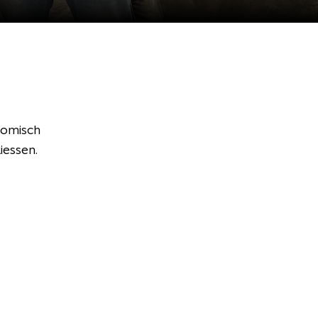
nomisch
iessen.