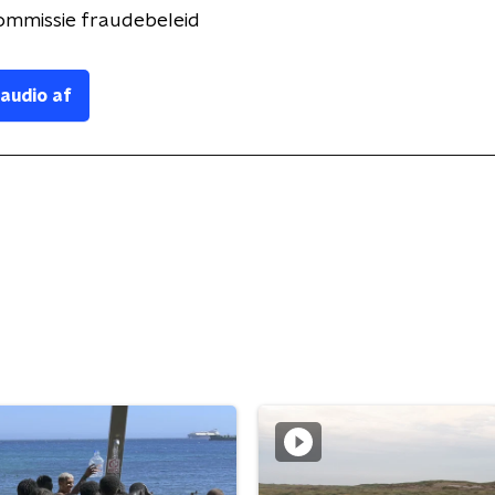
mmissie fraudebeleid
 audio af