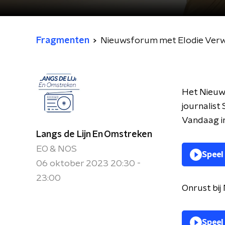
Fragmenten
Nieuwsforum met Elodie Verwei
Het Nieuws
journalist
Vandaag in
Langs de Lijn En Omstreken
EO & NOS
Speel
06 oktober 2023 20:30 -
23:00
Onrust bij
Speel