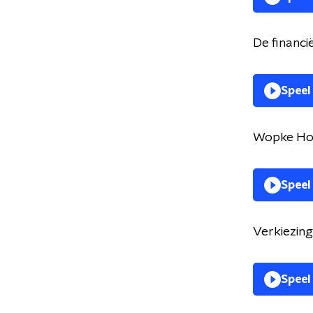
De financ
Speel
Wopke Ho
Speel
Verkiezin
Speel