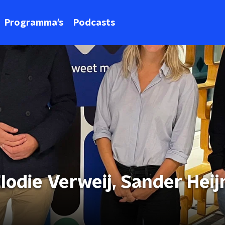
Programma's
Podcasts
odie Verweij, Sander Heij