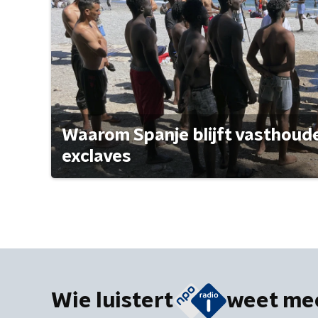
Waarom Spanje blijft vasthoude
exclaves
Wie luistert
weet me