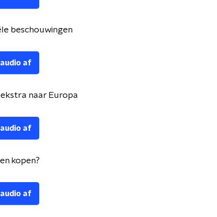
iële beschouwingen
 audio af
ekstra naar Europa
 audio af
gen kopen?
 audio af