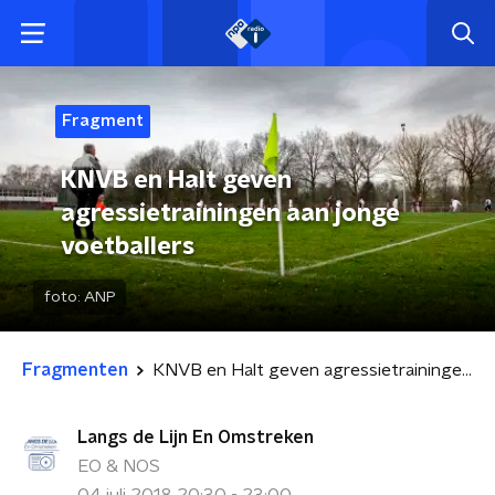
Fragment
KNVB en Halt geven
agressietrainingen aan jonge
voetballers
foto:
ANP
Fragmenten
KNVB en Halt geven agressietrainingen aan jonge voetballers
Langs de Lijn En Omstreken
EO & NOS