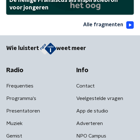
De heilige Fransiscus als inspiratiebron
voor jongeren
Alle fragmenten
Wie luistert
weet meer
Radio
Info
Frequenties
Contact
Programma's
Veelgestelde vragen
Presentatoren
App de studio
Muziek
Adverteren
Gemist
NPO Campus