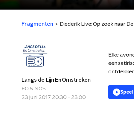
Fragmenten
Diederik Live: Op zoek naar De
Elke avond
een satiri
ontdekken 
Langs de Lijn En Omstreken
EO & NOS
Speel
23 juni 2017 20:30 - 23:00