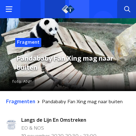
Fragment
Pandababy Fan Xing mag naar
buiten
foto:
ANP
Fragmenten
Pandababy Fan Xing mag naar buiten
Langs de Lijn En Omstreken
EO & NOS