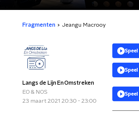
Fragmenten
Jeangu Macrooy
Speel
Speel
Langs de Lijn En Omstreken
EO & NOS
Speel
23 maart 2021 20:30 - 23:00