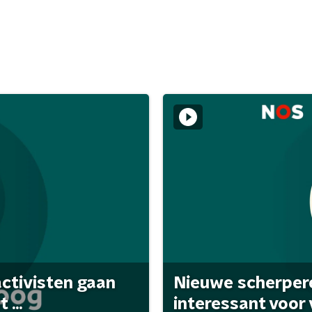
activisten gaan
Nieuwe scherpere
...
interessant voor