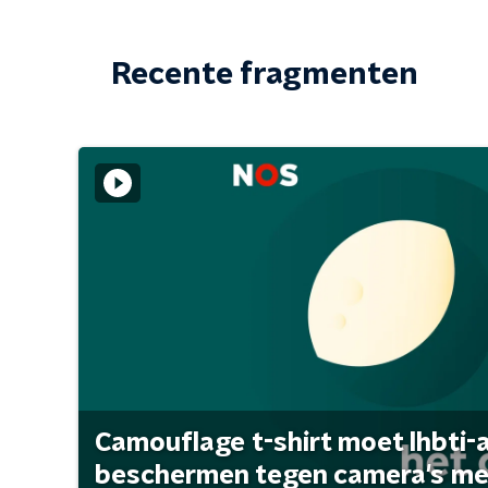
Recente fragmenten
Camouflage t-shirt moet lhbti-
beschermen tegen camera's met 