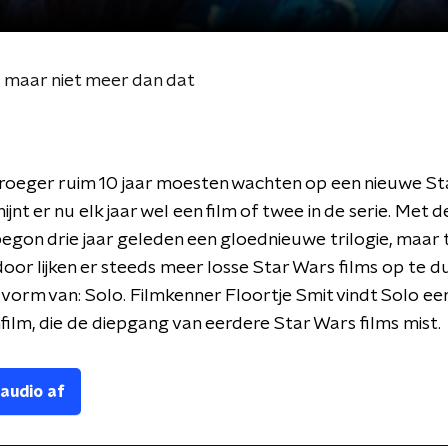
 maar niet meer dan dat
roeger ruim 10 jaar moesten wachten op een nieuwe St
hijnt er nu elk jaar wel een film of twee in de serie. Met 
gon drie jaar geleden een gloednieuwe trilogie, maar 
door lijken er steeds meer losse Star Wars films op te d
 vorm van: Solo. Filmkenner Floortje Smit vindt Solo ee
ilm, die de diepgang van eerdere Star Wars films mist.
 audio af