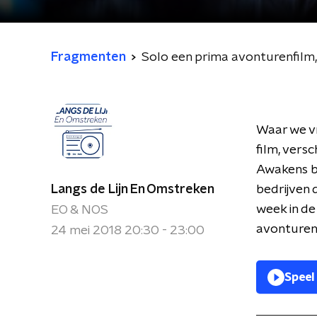
Fragmenten
Solo een prima avonturenfilm,
Waar we v
film, versc
Awakens be
Langs de Lijn En Omstreken
bedrijven 
week in de
EO & NOS
avonturenf
24 mei 2018 20:30 - 23:00
Speel