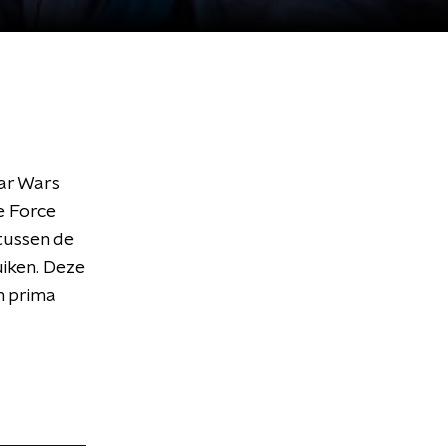
ar Wars
de Force
tussen de
uiken. Deze
n prima