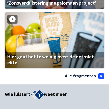
'Zonsverduistering megalomaan project'
Hier gaat het te weinig over: de net-niet
elite
Alle fragmenten
Wie luistert
weet meer